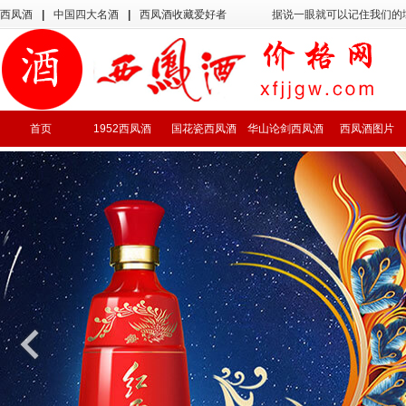
西凤酒
|
中国四大名酒
|
西凤酒收藏爱好者
据说一眼就可以记住我们的
首页
1952西凤酒
国花瓷西凤酒
华山论剑西凤酒
西凤酒图片