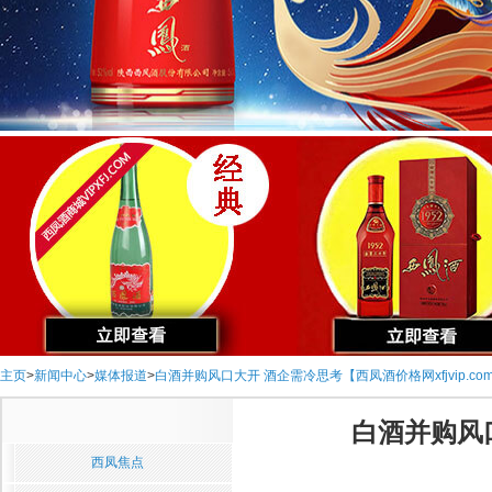
主页
>
新闻中心
>
媒体报道
>
白酒并购风口大开 酒企需冷思考【西凤酒价格网xfjvip.co
白酒并购风口
西凤焦点