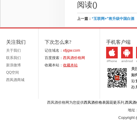
阅读(
)
上一篇：
“互联网+”将升级中国白酒
关注我们
下次怎么来?
手机客户端
关于我们
记住域名：
xfjjgw.com
联系我们
百度搜索：
西凤酒价格网
新浪微博
收藏本站：
收藏本站
关
QQ空间
如
西凤酒商城
1)
2
西凤酒价格网为您提供
西凤酒价格表国花瓷
系列,
西凤酒
地址：
Copyright