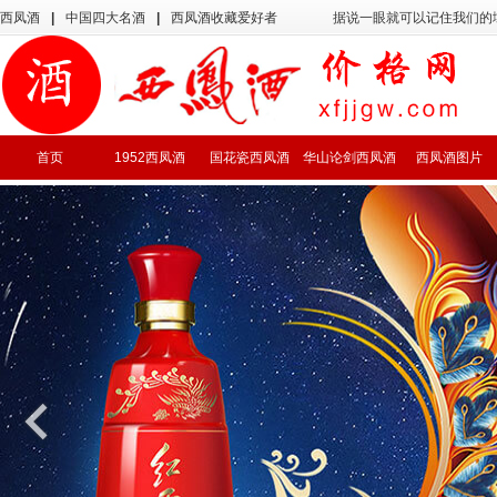
西凤酒
|
中国四大名酒
|
西凤酒收藏爱好者
据说一眼就可以记住我们的
首页
1952西凤酒
国花瓷西凤酒
华山论剑西凤酒
西凤酒图片