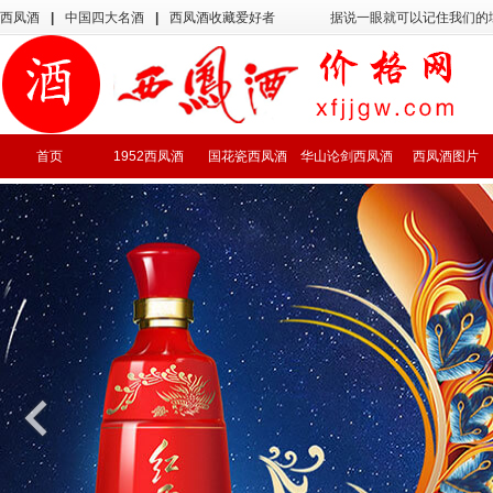
西凤酒
|
中国四大名酒
|
西凤酒收藏爱好者
据说一眼就可以记住我们的
首页
1952西凤酒
国花瓷西凤酒
华山论剑西凤酒
西凤酒图片