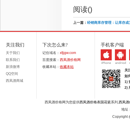
阅读(
)
上一篇：
经销商库存管理：让库存成
关注我们
下次怎么来?
手机客户端
关于我们
记住域名：
xfjjgw.com
联系我们
百度搜索：
西凤酒价格网
新浪微博
收藏本站：
收藏本站
关
QQ空间
如
西凤酒商城
1)
2
西凤酒价格网为您提供
西凤酒价格表国花瓷
系列,
西凤酒
地址：
Copyright