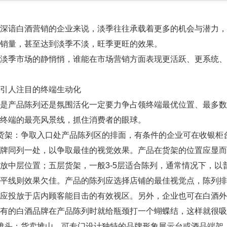
谙白酒营销的企业来说，淡季往往承载着更多的机会与潜力，
销量，甚至达到淡季不淡，旺季更旺的效果。
季市场的静悄悄，谁能在市场营销方面表现更活跃、更系统、
人注目的终端生动化
产品陈列还是氛围活化一定要力争占领终端最优位置、最多数
终端的最亮风景线，抓住消费者的眼球。
架：争取入口处产品陈列区的排面，有条件的企业可在收银柜
品牌同列一处，以争取最佳的视觉效果。产品在货架的位置应显
放中层位置；五层货架，一般3-5层适合陈列，通常情况下，以
视平线则效果欠佳。产品的陈列应选择店铺的最佳视觉点，陈列
、应投放于店内顾客能目击的有效视区。另外，企业也可在白酒
有的白酒品牌在产品陈列时就给瓶颈打一个蝴蝶结，这样就很吸
头：货卖堆山，可专门设计独特的品牌形象展示台或酒品端架