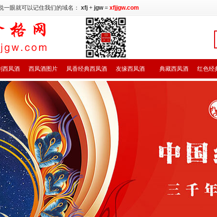
说一眼就可以记住我们的域名：
xfj
+
jgw
=
xfjjgw.com
剑西凤酒
西凤酒图片
凤香经典西凤酒
友缘西凤酒
典藏西凤酒
红色经