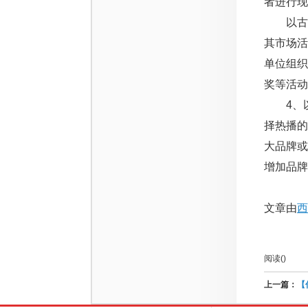
者进行现
以古井
其市场
单位组
奖等活动
4、以
择热播
大品牌
增加品牌
文章由
西
阅读(
)
上一篇：
【