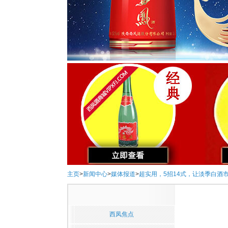
主页
>
新闻中心
>
媒体报道
>
超实用，5招14式，让淡季白酒
西凤焦点