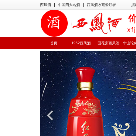
西凤酒
|
中国四大名酒
|
西凤酒收藏爱好者
据
首页
1952西凤酒
国花瓷西凤酒
华山论