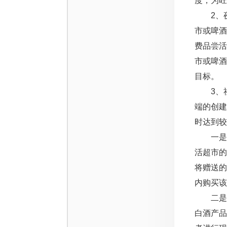
度，为旺
2、夜
市或啤
费品尝
市或啤
目标。
3、社
端的创
时达到较
一是，
活超市
将赠送
内购买该
二是，
白酒产