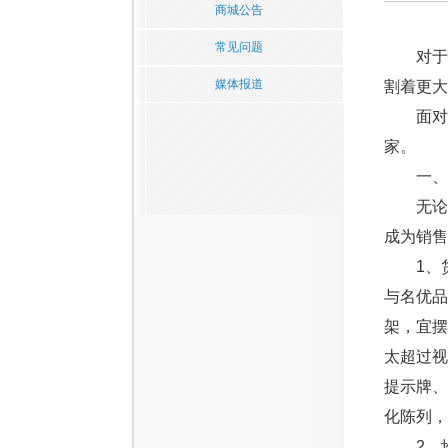
商城公告
常见问题
对于深
媒体报道
割着更大
面对淡
家。
一、引
无论是
成为销售
1、货
与名优
架，宜摆
太超过
提示牌
化陈列，
2、堆