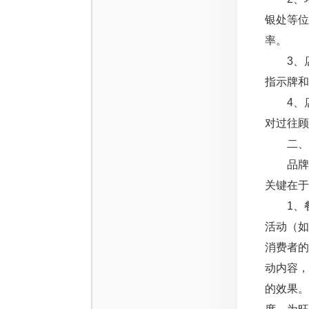
银处等位
率。
3、店
指示牌和
4、店
对过往顾
二、热
品牌推
关键在于
1、餐
活动（
消费者
动内容
的效果