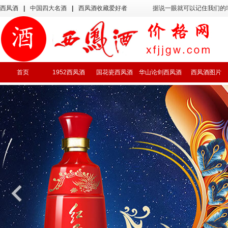
西凤酒
|
中国四大名酒
|
西凤酒收藏爱好者
据说一眼就可以记住我们的
首页
1952西凤酒
国花瓷西凤酒
华山论剑西凤酒
西凤酒图片