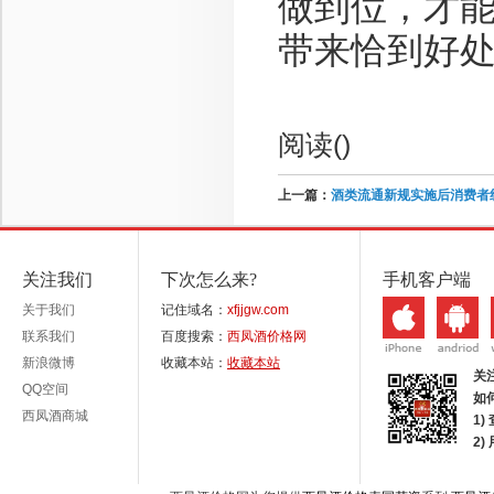
做到位，才
带来恰到好
阅读(
)
上一篇：
酒类流通新规实施后消费者
关注我们
下次怎么来?
手机客户端
关于我们
记住域名：
xfjjgw.com
联系我们
百度搜索：
西凤酒价格网
新浪微博
收藏本站：
收藏本站
关
QQ空间
如
西凤酒商城
1)
2