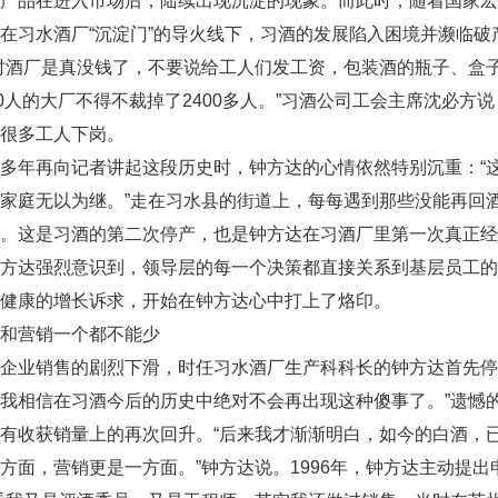
的产品在进入市场后，陆续出现沉淀的现象。而此时，随着国家
在习水酒厂“沉淀门”的导火线下，习酒的发展陷入困境并濒临破
酒厂是真没钱了，不要说给工人们发工资，包装酒的瓶子、盒子
00人的大厂不得不裁掉了2400多人。”习酒公司工会主席沈必方
很多工人下岗。
年再向记者讲起这段历史时，钟方达的心情依然特别沉重：“这
家庭无以为继。”走在习水县的街道上，每每遇到那些没能再回
酸。这是习酒的第二次停产，也是钟方达在习酒厂里第一次真正
钟方达强烈意识到，领导层的每一个决策都直接关系到基层员工
健康的增长诉求，开始在钟方达心中打上了烙印。
营销一个都不能少
业销售的剧烈下滑，时任习水酒厂生产科科长的钟方达首先停止
我相信在习酒今后的历史中绝对不会再出现这种傻事了。”遗憾的
有收获销量上的再次回升。“后来我才渐渐明白，如今的白酒，已
方面，营销更是一方面。”钟方达说。1996年，钟方达主动提