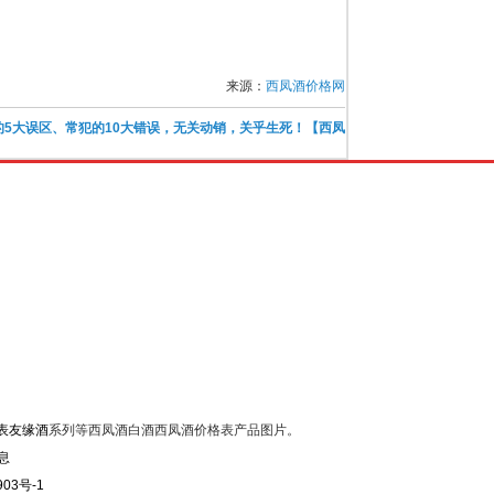
来源：
西凤酒价格网
的5大误区、常犯的10大错误，无关动销，关乎生死！【西凤
表友缘酒
系列等西凤酒白酒西凤酒价格表产品图片。
903号-1