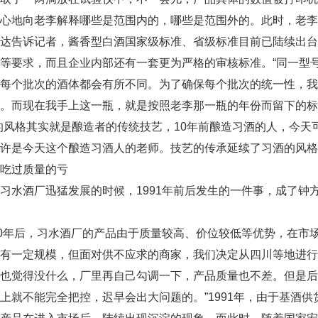
心地向老李解释哪些是范围内的，哪些是范围外的。此时，老李
告诉记者，酱香型白酒国家级标准、省级标准目前已陆续出台
等要求，而且企业内部还有一套更为严格的审核标准。“同一型
至每个批次的酒体都会有所不同。为了确保每个批次的统一性，
。而现在我手上这一瓶，就是按照老李那一瓶的年份而留下的标
格其实就是酿造者的传统技艺，10年前酿造习酒的人，今天可
许是今天这个酿造习酒人的老师。技艺的传承延续了习酒的风格
过质量的亏
水酒厂迅猛发展的时候，1991年前后发生的一件事，成了钟
年后，习水酒厂的产品由于质量较高、价位较低等优势，在市场
有一定规模，但面对供不应求的商家，我们决定从四川等地进行
也觉得没什么，厂里再自己勾调一下，产品质量也不差。但是后
上就不能完全把控，迟早会出大问题的。”1991年，由于基酒