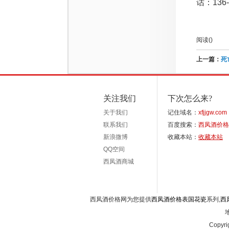
话：136-
阅读(
)
上一篇：
死
关注我们
下次怎么来?
关于我们
记住域名：
xfjjgw.com
联系我们
百度搜索：
西凤酒价格
新浪微博
收藏本站：
收藏本站
QQ空间
西凤酒商城
西凤酒价格网为您提供
西凤酒价格表国花瓷
系列,
西
Copyri