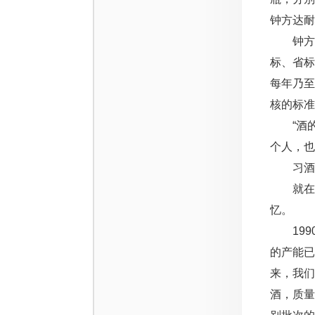
钟方达耐
钟方达
标、省标
每年乃
核的标准
“酒的风
个人，也
习酒吃
就在习
忆。
1990
的产能已
来，我们
酒，质量