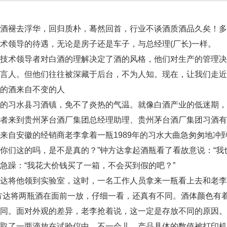
褪去浮华，回归质朴，蓦然回首，行业不谈酒质酒品久矣！多
术领导的待遇，无论是房子还是车子，与总经理(厂长)一样。
术领导者对白酒的理解决定了酒的风格，他们对生产的管理决
言人。但他们往往被深藏于后台，不为人知。现在，让我们走近
酒来自不变的人
习水县习酒镇，免不了炎热的气温。就像白酒产业的低迷期，
来到贵州茅台酒厂集团总经理助理、贵州茅台酒厂集团习酒有
来自安徽的经销商老李拿着一瓶1989年的习水大曲急匆匆地冲
你们这的吗，是不是真的？”钟方达拿起酒瓶看了看故意说：“我
急躁：“我花大价钱买了一箱，不会买到假的吧？”
将他领到实验室，这时，一名工作人员拿来一瓶看上去和老李手
方达将两瓶酒在面前一放，仔细一看，还真有不同。酒体颜色有
不同。面对外观的差异，老李抢着说，这一定是存放不同的原因
别取了一两滴放在试验仪中，不一会儿，产品具体的数值被打印