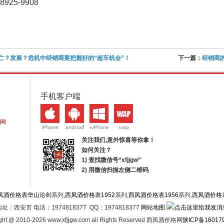
8925-9908
亡？发展？危机中经销商要把握好的“超车机会”！
下一篇：
经销商
手机客户端
网
关注我们,意外惊喜等你拿！
如何关注？
1) 查找微信号“
xfjjgw
”
2) 用微信扫描左侧二维码
凤酒价格表华山论剑
系列,
西凤酒价格表1952
系列,
西凤酒价格表1956
系列,
西凤酒价格
地址：西安市 电话：1974818377 QQ：1974818377
网站地图
ght @ 2010-2026 www.xfjjgw.com all Rights Reserved 西凤酒价格网
陕ICP备16017