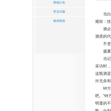
商城公告
常见问题
当白酒
媒体报道
规矩：技
酒企技
酒质的代
不变的
盛夏的
当记者
采访时，
这瓶酒是
许无奈和
钟方达
吧。”钟
明显的
瓶，分