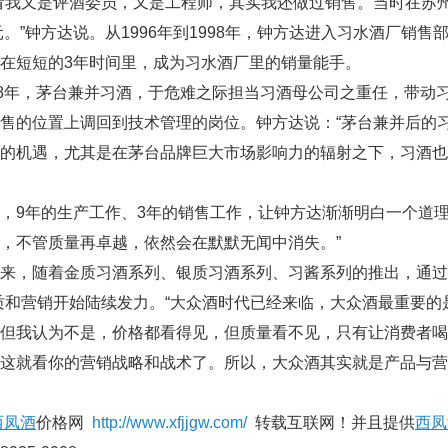
我又是评酒委员，又是工程师，其实我还做过销售。当时在苏州
万元。”钟方达说。从1996年到1998年，钟方达进入习水酒厂
在短短的3年时间里，成为习水酒厂里的销量能手。
8年，茅台兼并习酒，于危难之际担当习酒母公司之重任，带动
售的位置上调回到技术管理的岗位。钟方达说：“茅台兼并后的
的机遇，尤其是在茅台品牌巨大市场影响力的辐射之下，习酒也
9年的生产工作、3年的销售工作，让钟方达渐渐明白一个道理
，不管质量再卓越，依然会在默默无闻中消失。”
，随着金质习酒系列、银质习酒系列、习酱系列的推出，通过各
质和营销开始陆续发力。“大众酒时代已经来临，大众酒最重要
。但我认为不是，价格都看得见，但质量看不见，只有让消费者
这就看你的营销战略和战术了。所以，大众酒其实就是产品与营
西凤酒
价格网
http://www.xfjjgw.com/
转载互联网！并且提供
西凤