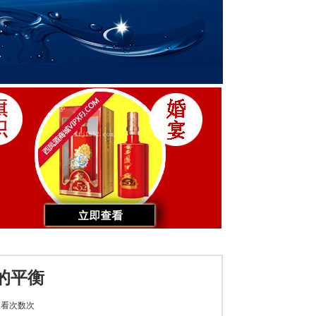
的平衡
看次数
次