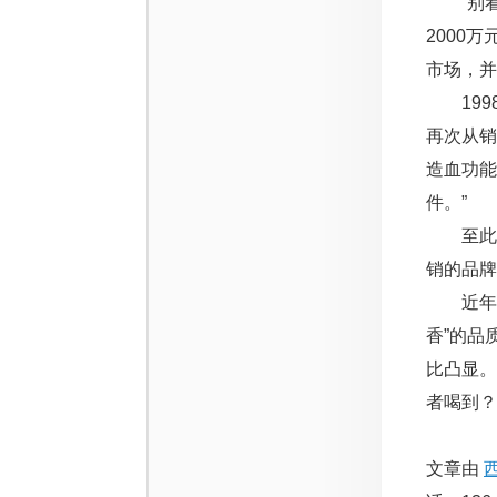
“别看
2000
市场，并
199
再次从销
造血功能
件。”
至此，
销的品牌
近年来
香”的品
比凸显
者喝到？
文章由