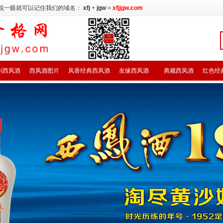
说一眼就可以记住我们的域名：
xfj
+
jgw
=
xfjjgw.com
剑西凤酒
西凤酒图片
凤香经典西凤酒
友缘西凤酒
典藏西凤酒
红色经