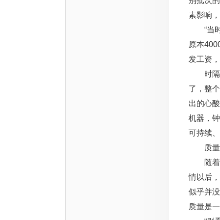
别批次
素影响，
“当时
原本40
发工资，
时隔多
了，整个
出的心
机器，
可持续、
质量和
随着企
情以后，
似乎并没
质量是一