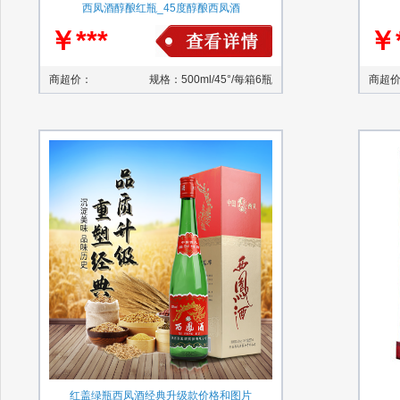
西凤酒醇酿红瓶_45度醇酿西凤酒
￥***
￥*
商超价：
规格：500ml/45°/每箱6瓶
商超
红盖绿瓶西凤酒经典升级款价格和图片