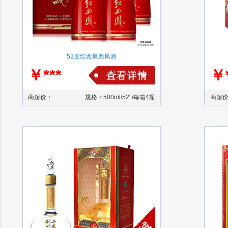
52度红西凤西凤酒
￥***
￥*
商超价：
规格：500ml/52°/每箱4瓶
商超