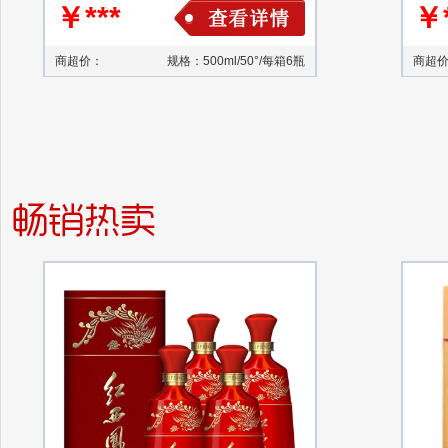
￥***
￥*
商超价：
规格：500ml/50°/每箱6瓶
商超