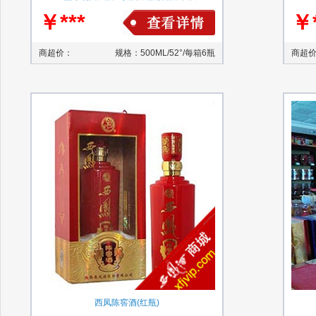
￥***
￥*
商超价：
规格：500ML/52°/每箱6瓶
商超
西凤陈窖酒(红瓶)