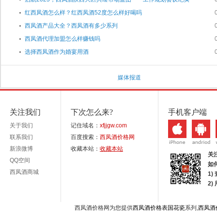
红西凤酒怎么样？红西凤酒52度怎么样好喝吗
西凤酒产品大全？西凤酒有多少系列
西凤酒代理加盟怎么样赚钱吗
选择西凤酒作为婚宴用酒
媒体报道
关注我们
下次怎么来?
手机客户端
关于我们
记住域名：
xfjjgw.com
联系我们
百度搜索：
西凤酒价格网
新浪微博
收藏本站：
收藏本站
关
QQ空间
如
西凤酒商城
1)
2
西凤酒价格网为您提供
西凤酒价格表国花瓷
系列,
西凤酒