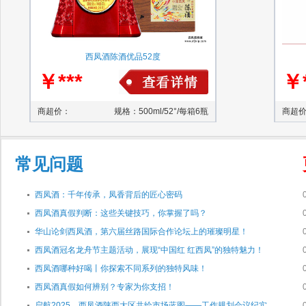
西凤酒陈酒优品52度
￥***
￥*
商超价：
规格：500ml/52°/每箱6瓶
商超
常见问题
西凤酒：千年传承，凤香背后的匠心密码
西凤酒真假判断：这些关键技巧，你掌握了吗？
华山论剑西凤酒，第六届丝路国际合作论坛上的璀璨明星！
西凤酒冠名龙舟节主题活动，展现“中国红 红西凤”的独特魅力！
西凤酒哪种好喝丨你探索不同系列的独特风味！
西凤酒真假如何辨别？专家为你支招！
启航2025，西凤酒陕西大区共绘市场蓝图——工作规划会议纪实