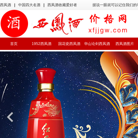
西凤酒
|
中国四大名酒
|
西凤酒收藏爱好者
据说一眼就可以记住我们的
首页
1952西凤酒
国花瓷西凤酒
华山论剑西凤酒
西凤酒图片