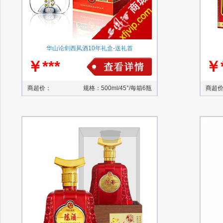
华山论剑西凤酒10年礼盒-送礼首
￥***
￥*
商超价：
规格：500ml/45°/每箱6瓶
商超