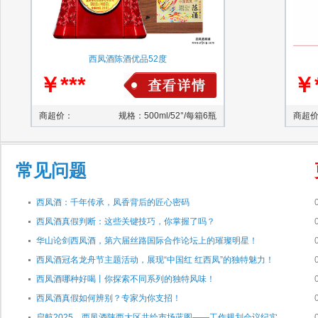
西凤酒陈酒优品52度
￥***
￥*
商超价：
规格：500ml/52°/每箱6瓶
商超
常见问题
西凤酒：千年传承，凤香背后的匠心密码
西凤酒真假判断：这些关键技巧，你掌握了吗？
华山论剑西凤酒，第六届丝路国际合作论坛上的璀璨明星！
西凤酒冠名龙舟节主题活动，展现“中国红 红西凤”的独特魅力！
西凤酒哪种好喝丨你探索不同系列的独特风味！
西凤酒真假如何辨别？专家为你支招！
启航2025，西凤酒陕西大区共绘市场蓝图——工作规划会议纪实