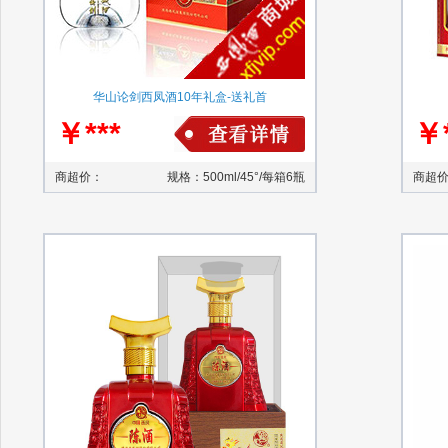
华山论剑西凤酒10年礼盒-送礼首
￥***
￥*
商超价：
规格：500ml/45°/每箱6瓶
商超