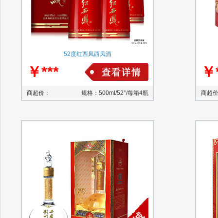
52度红西凤西凤酒
￥***
￥*
商超价：
规格：500ml/52°/每箱4瓶
商超