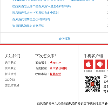
红西凤酒怎么样？红西凤酒52度怎么样好喝吗
西凤酒产品大全？西凤酒有多少系列
西凤酒代理加盟怎么样赚钱吗
选择西凤酒作为婚宴用酒
媒体报道
关注我们
下次怎么来?
手机客户端
关于我们
记住域名：
xfjjgw.com
联系我们
百度搜索：
西凤酒价格网
新浪微博
收藏本站：
收藏本站
关
QQ空间
如
西凤酒商城
1)
2
西凤酒价格网为您提供
西凤酒价格表国花瓷
系列,
西凤酒