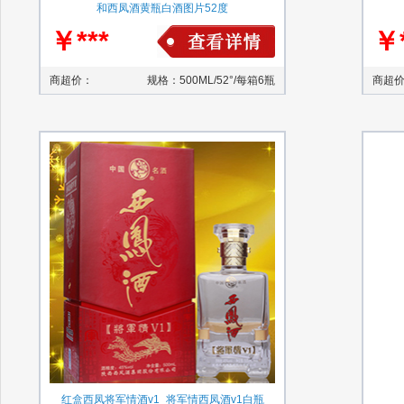
和西凤酒黄瓶白酒图片52度
￥***
￥*
商超价：
规格：500ML/52°/每箱6瓶
商超
红盒西凤将军情酒v1_将军情西凤酒v1白瓶