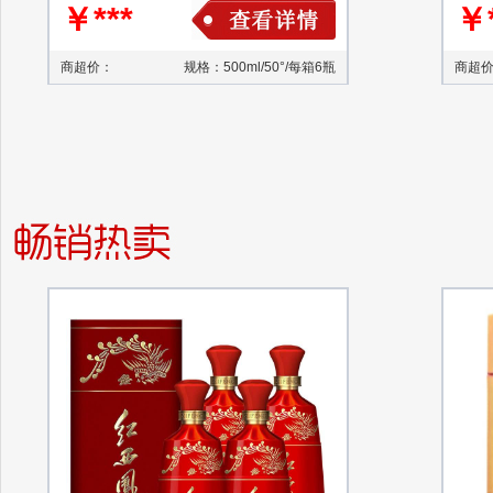
￥***
￥*
商超价：
规格：500ml/50°/每箱6瓶
商超