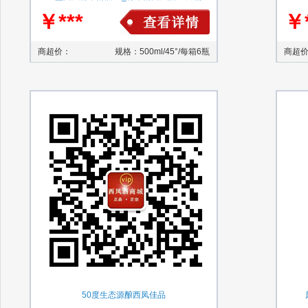
￥***
￥*
商超价：
规格：500ml/45°/每箱6瓶
商超
50度生态源酿西凤佳品