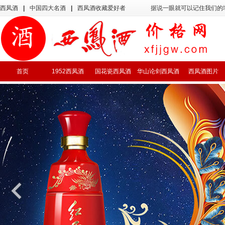
西凤酒
|
中国四大名酒
|
西凤酒收藏爱好者
据说一眼就可以记住我们的
首页
1952西凤酒
国花瓷西凤酒
华山论剑西凤酒
西凤酒图片