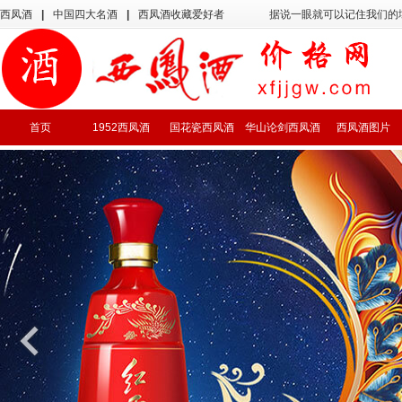
西凤酒
|
中国四大名酒
|
西凤酒收藏爱好者
据说一眼就可以记住我们的
首页
1952西凤酒
国花瓷西凤酒
华山论剑西凤酒
西凤酒图片