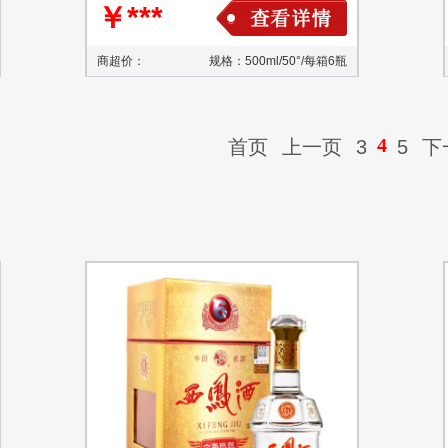
￥***
商超价：
规格：500ml/50°/每箱6瓶
4
首页
上一页
3
5
下