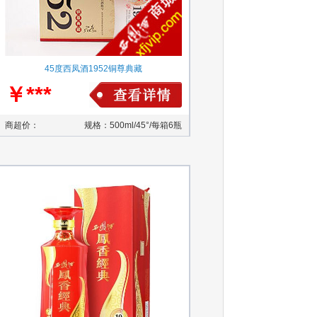
45度西凤酒1952铜尊典藏
￥***
商超价：
规格：500ml/45°/每箱6瓶