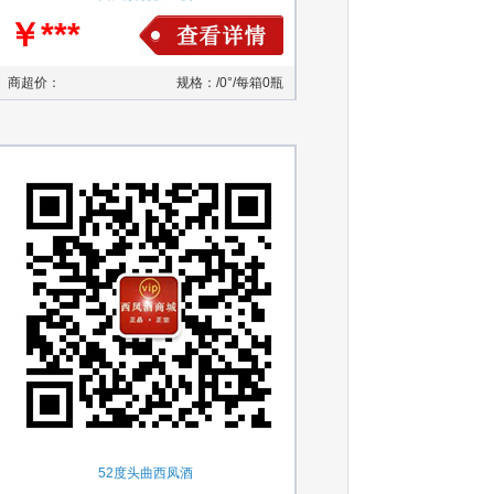
￥***
商超价：
规格：/0°/每箱0瓶
52度头曲西凤酒