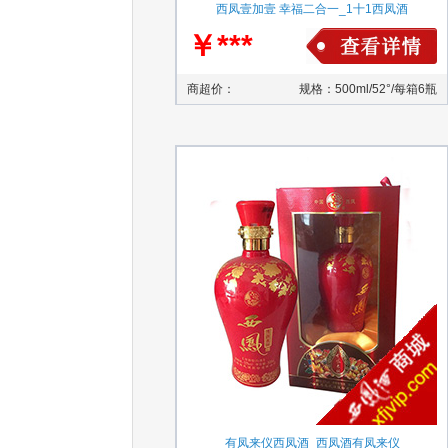
西凤壹加壹 幸福二合一_1十1西凤酒
￥***
商超价：
规格：500ml/52°/每箱6瓶
有凤来仪西凤酒_西凤酒有凤来仪