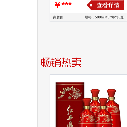
￥***
商超价：
规格：500ml/45°/每箱6瓶