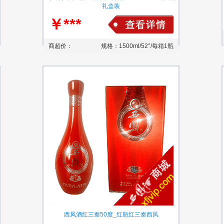
礼盒装
￥***
商超价：
规格：1500ml/52°/每箱1瓶
西凤酒红三秦50度_红瓶红三秦西凤