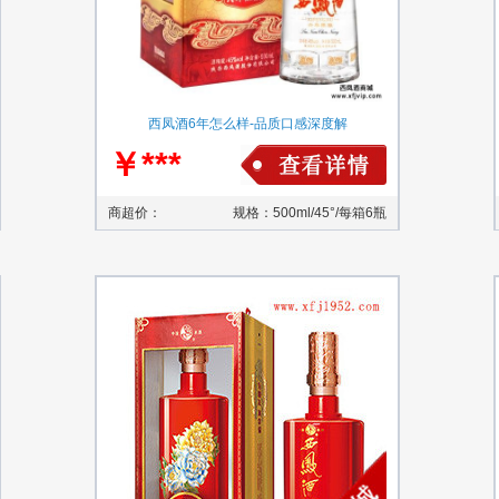
西凤酒6年怎么样-品质口感深度解
￥***
商超价：
规格：500ml/45°/每箱6瓶