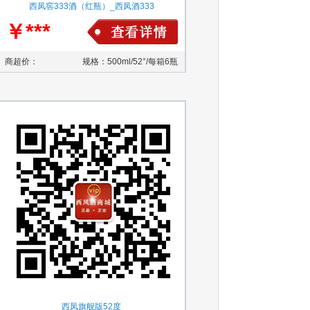
西凤窖333酒（红瓶）_西凤酒333
￥***
商超价：
规格：500ml/52°/每箱6瓶
西凤旗舰版52度