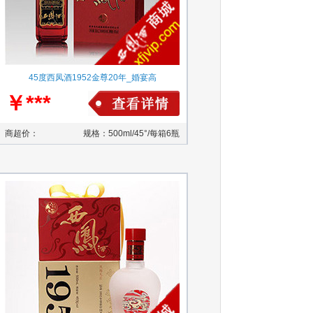
45度西凤酒1952金尊20年_婚宴高
￥***
商超价：
规格：500ml/45°/每箱6瓶