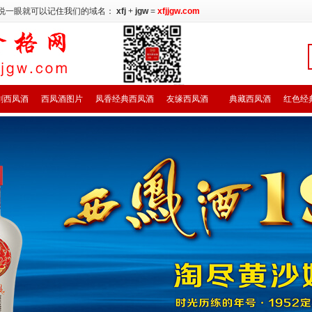
说一眼就可以记住我们的域名：
xfj
+
jgw
=
xfjjgw.com
剑西凤酒
西凤酒图片
凤香经典西凤酒
友缘西凤酒
典藏西凤酒
红色经