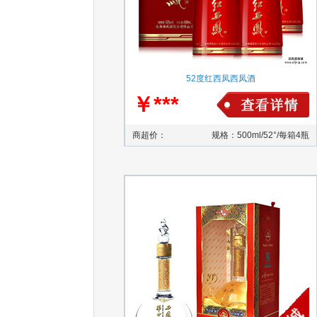
52度红西凤西凤酒
￥***
商超价：
规格：500ml/52°/每箱4瓶