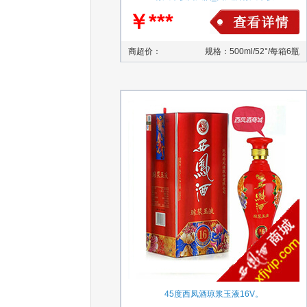
￥***
商超价：
规格：500ml/52°/每箱6瓶
45度西凤酒琼浆玉液16V。