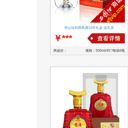
华山论剑西凤酒10年礼盒-送礼首
￥***
商超价：
规格：500ml/45°/每箱6瓶