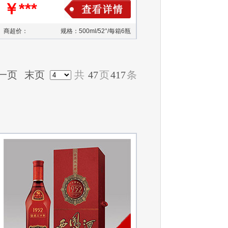
￥***
商超价：
规格：500ml/52°/每箱6瓶
一页
末页
共
47
页
417
条