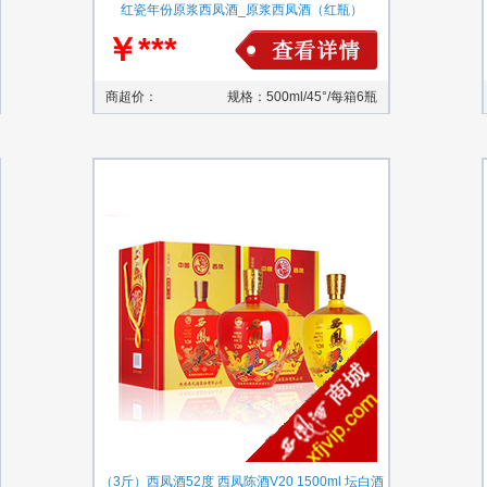
红瓷年份原浆西凤酒_原浆西凤酒（红瓶）
￥***
商超价：
规格：500ml/45°/每箱6瓶
（3斤）西凤酒52度 西凤陈酒V20 1500ml 坛白酒