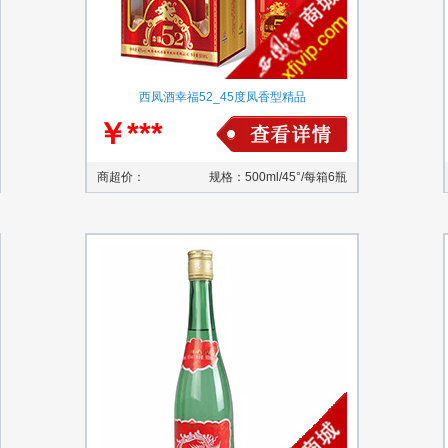
西凤酒幸福52_45度凤香型精品
￥***
商超价：
规格：500ml/45°/每箱6瓶